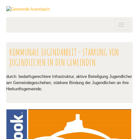
JUGENDPREIS 2025 – PREISTRÄGER:INNEN
JUNGE SO 2.0 – PROJEKTABSCHLUSS
Toggle
JUGENDLANDKARTE SÜDOSTSTEIERMARK
navigatio
KOMMUNALE JUGENDARBEIT - STÄRKUNG VON
JUGENDLICHEN IN DEN GEMEINDEN
durch: bedarfsgerechtere Infrastruktur, aktive Beteiligung Jugendlicher
am Gemeindegeschehen, stärkere Bindung der Jugendlichen an ihre
Herkunftsgemeinde;